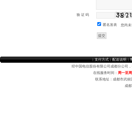
验 证 码
匿名发表
您尚未
支付方式
配送说明
|
|
|
经中国电信股份有限公司成都分公司
在线服务时间：
周一至周日 
联系地址：成都市武侯区
成都
成都电信宽带受理中心，在线受理成都电信商务光纤，中小企业宽带套餐，公司、企业
域网,无线覆盖,成都电信宽带,成都电信光纤宽带,成都电信商用光纤,成都电信
商务光纤
宽带资费介绍等业务。