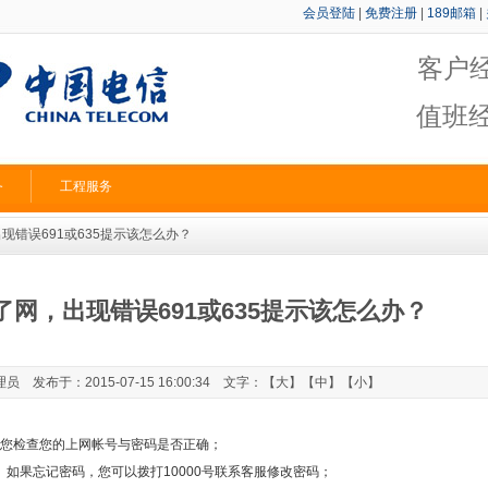
会员登陆
|
免费注册
|
189邮箱
|
客户
值班
务
工程服务
现错误691或635提示该怎么办？
了网，出现错误691或635提示该怎么办？
 发布于：2015-07-15 16:00:34 文字：【
大
】【
中
】【
小
】
您检查您的上网帐号与密码是否正确；
果忘记密码，您可以拨打10000号联系客服修改密码；