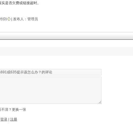
核实是否欠费或链接超时。
对(
0
)
| 发布人：
管理员
看不清？更换一张
录
登录
|
注册