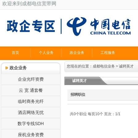
欢迎来到成都电信宽带网
首页
个人业务
政企业务
工程服务
您现在的位置：
成都电信业务
>
诚聘英才
政企业务
企业光纤资费
诚聘英才
云 宽 通套餐
招聘职位
临时商务光纤
酒店网络无忧
共0个职位 每页10个 页次：1/1
数字专线SDH
座机业务资费