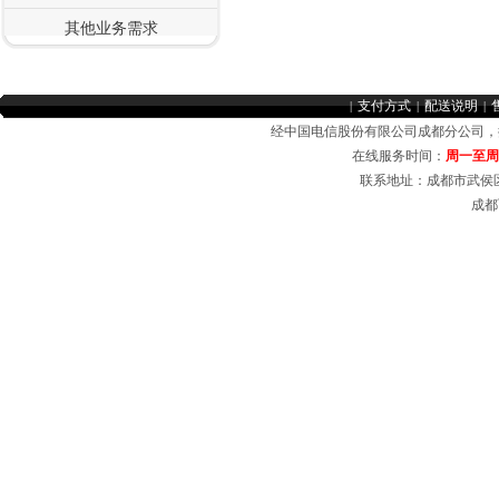
其他业务需求
支付方式
配送说明
|
|
|
经中国电信股份有限公司成都分公司
在线服务时间：
周一至周日 
联系地址：成都市武侯区
成都
成都电信宽带受理中心，在线受理成都电信商务光纤，中小企业宽带套餐，公司、企业
域网,无线覆盖,成都电信宽带,成都电信光纤宽带,成都电信商用光纤,成都电信
商务光纤
宽带资费介绍等业务。