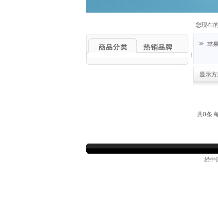
您现在
苹
显示方
共0条 
经中