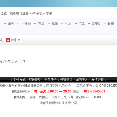
的位置：
成都电信业务
>
4G手机
>
苹果
果
华为
小辣椒
三星
酷派
中心
TCL
OPPO
联想
式:
每页30条 页次：1/1
支付方式
配送说明
售后服务
投诉建议
诚聘英才
友情链接
|
|
|
|
|
|
|
国电信股份有限公司成都分公司，授权受理电信业务 工信备案号：
蜀ICP备13025
在线服务时间：
周一至周日 08:30 — 20:00
热线：
028-85545559
联系地址：成都市武侯区一环路南三段17号 邮政编码：610000
成都飞驰网络科技有限公司