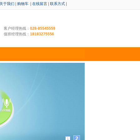
关于我们
|
购物车
|
在线留言
|
联系方式
|
客户经理热线：
028-85545559
值班经理热线：
18183275556
2
1