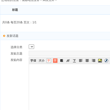
您现在的位置：
成都电信业务
>
网友点评
>
标题
共0条 每页20条 页次：1/1
发新话题
选择分类
发贴主题
发贴内容