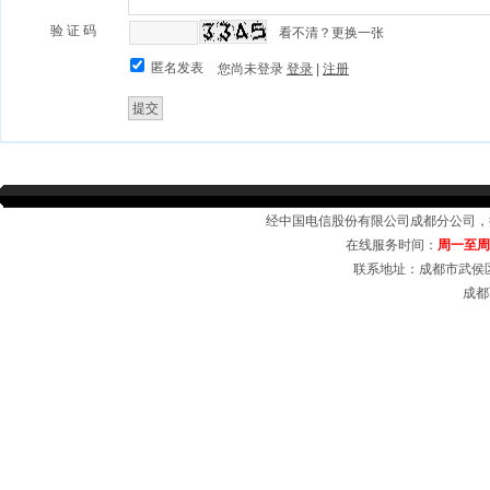
验 证 码
看不清？更换一张
匿名发表
您尚未登录
登录
|
注册
支付方式
配送说明
|
|
|
经中国电信股份有限公司成都分公司
在线服务时间：
周一至周日 
联系地址：成都市武侯区
成都
成都电信宽带受理中心，在线受理成都电信商务光纤，中小企业宽带套餐，公司、企业
域网,无线覆盖,成都电信宽带,成都电信光纤宽带,成都电信商用光纤,成都电信
商务光纤
宽带资费介绍等业务。