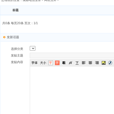
您现在的位置：
成都电信业务
>
网友点评
>
标题
共0条 每页20条 页次：1/1
发新话题
选择分类
发贴主题
发贴内容