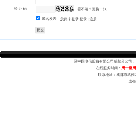
验 证 码
看不清？更换一张
匿名发表
您尚未登录
登录
|
注册
支付方式
配送说明
|
|
|
经中国电信股份有限公司成都分公司
在线服务时间：
周一至周日 
联系地址：成都市武侯区
成都
成都电信宽带受理中心，在线受理成都电信商务光纤，中小企业宽带套餐，公司、企业
域网,无线覆盖,成都电信宽带,成都电信光纤宽带,成都电信商用光纤,成都电信
商务光纤
宽带资费介绍等业务。